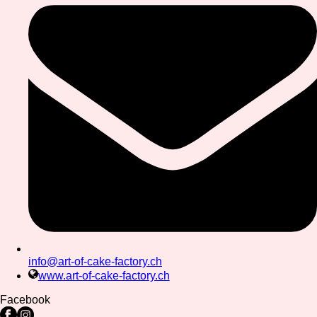
info@art-of-cake-factory.ch
www.art-of-cake-factory.ch
Facebook