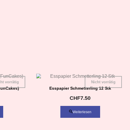
ht vorrätig
Nicht vorrätig
FunCakes)
Esspapier Schmetterling 12 Stk
CHF
7.50
Weiterlesen