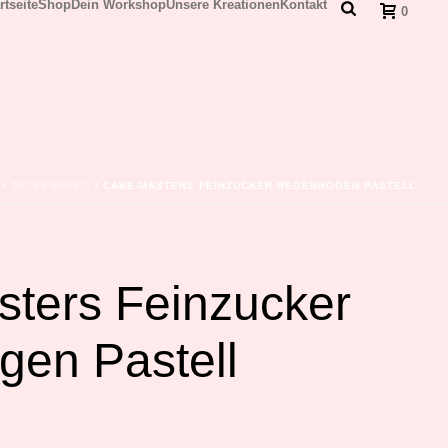
rtseite
Shop
Dein Workshop
Unsere Kreationen
Kontakt
0
/
ZUCKERDEKO
/ CAKE-MASTERS FEINZUCKER REGENBOGEN PASTELL
ters Feinzucker
en Pastell