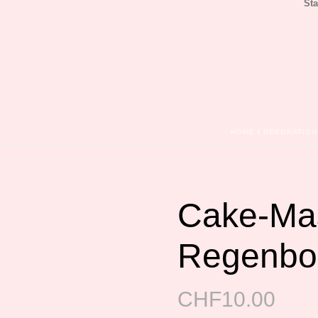
Sta
HOME
/
DEKORATION
Cake-Mas
Regenbog
CHF
10.00