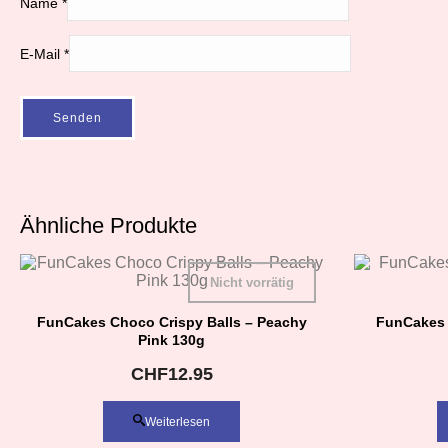
Name
*
E-Mail
*
Ähnliche Produkte
Nicht vorrätig
FunCakes Choco Crispy Balls – Peachy
FunCakes 
Pink 130g
CHF
12.95
Weiterlesen