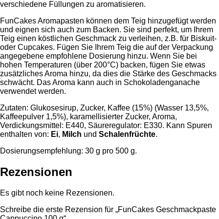
verschiedene Füllungen zu aromatisieren.
FunCakes Aromapasten können dem Teig hinzugefügt werden
und eignen sich auch zum Backen. Sie sind perfekt, um Ihrem
Teig einen köstlichen Geschmack zu verleihen, z.B. für Biskuit-
oder Cupcakes. Fügen Sie Ihrem Teig die auf der Verpackung
angegebene empfohlene Dosierung hinzu. Wenn Sie bei
hohen Temperaturen (über 200°C) backen, fügen Sie etwas
zusätzliches Aroma hinzu, da dies die Stärke des Geschmacks
schwächt. Das Aroma kann auch in Schokoladenganache
verwendet werden.
Zutaten: Glukosesirup, Zucker, Kaffee (15%) (Wasser 13,5%,
Kaffeepulver 1,5%), karamellisierter Zucker, Aroma,
Verdickungsmittel: E440, Säureregulator: E330. Kann Spuren
enthalten von:
Ei
,
Milch
und
Schalenfrüchte
.
Dosierungsempfehlung: 30 g pro 500 g.
Rezensionen
Es gibt noch keine Rezensionen.
Schreibe die erste Rezension für „FunCakes Geschmackpaste
Cappuccino 100 g“