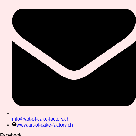
info@art-of-cake-factory.ch
www.art-of-cake-factory.ch
Facebook