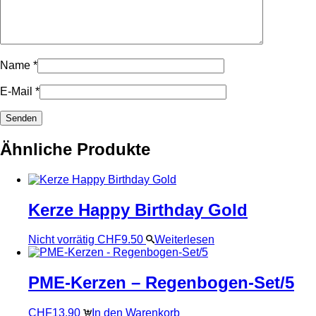
Name
*
E-Mail
*
Ähnliche Produkte
Kerze Happy Birthday Gold
Nicht vorrätig
CHF
9.50
Weiterlesen
PME-Kerzen – Regenbogen-Set/5
CHF
13.90
In den Warenkorb