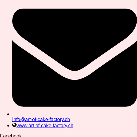
info@art-of-cake-factory.ch
www.art-of-cake-factory.ch
Facebook