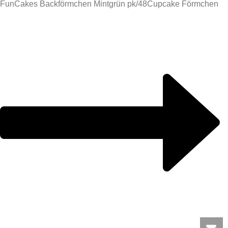
FunCakes Backförmchen Mintgrün pk/48
Cupcake Förmchen