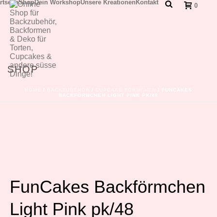
rtseite
Shop
Dein Workshop
Unsere Kreationen
Kontakt
0
SHOP
HOME
/
BACKZUBEHÖR
/
CUPCAKE FÖRMCHEN
/ FUNCAKES
BACKFÖRMCHEN LIGHT PINK PK/48
FunCakes Backförmchen
Light Pink pk/48