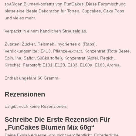
spaßigen Blumenkonfettis von FunCakes! Diese Farbmischung
bietet eine ideale Dekoration für Torten, Cupcakes, Cake Pops
und vieles mehr.
Verpackt in einem handlichen Streuselglas.
Zutaten: Zucker, Reismehl, hydriertes öl (Raps),
Verdickungsmittel: E413, Pflanze-extract, Konzentrat (Rote Beete,
Spirulina, Saflor, Süßkartoffel), Konzentrat (Apfel, Rettich,
Kirsche), Farbstoff: E101, E120, E133, E160a, E163, Aroma.
Enthält ungefähr 60 Gramm.
Rezensionen
Es gibt noch keine Rezensionen.
Schreibe Die Erste Rezension Für
„FunCakes Blumen Mix 60g“
Deine E-Mail-Adresse wird nicht veröffentlicht.
Erforderliche