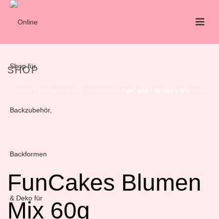
SHOP
HOME
/
DEKORATION
/
STREUDEKO
/ FUNCAKES BLUMEN MIX 60G
FunCakes Blumen
Mix 60g