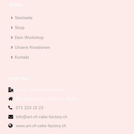
MENU
Startseite
Shop
Dein Workshop
Unsere Kreationen
Kontakt
KONTAKT
Art of Cake Factory GmbH
Metzgergasse 7, 9000 St. Gallen
071 223 15 23
info@art-of-cake-factory.ch
www.art-of-cake-factory.ch