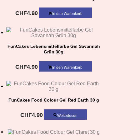
CHF
4.90
In den Warenkorb
FunCakes Lebensmittelfarbe Gel Savannah
Grün 30g
CHF
4.90
In den Warenkorb
FunCakes Food Colour Gel Red Earth 30 g
CHF
4.90
Weiterlesen