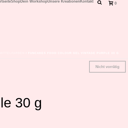
rtseite
Shop
Dein Workshop
Unsere Kreationen
Kontakt
0
MITTELFARBEN
/ FUNCAKES FOOD COLOUR GEL VINTAGE PURPLE 30 G
Nicht vorrätig
le 30 g