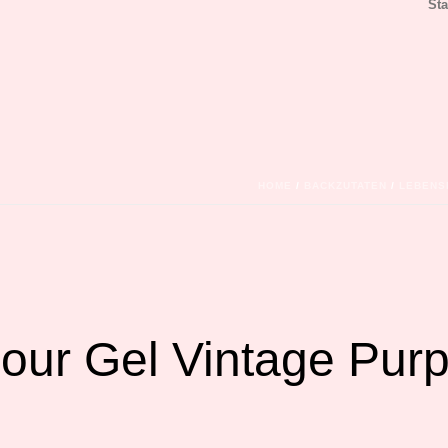
Sta
HOME
/
BACKZUTATEN
/
LEBENS
ur Gel Vintage Purp