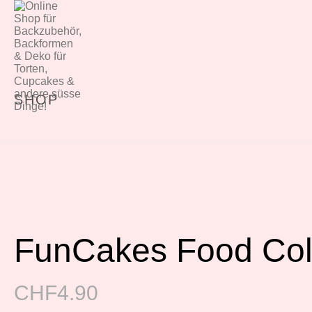
SHOP
FunCakes Food Colo
CHF
4.90