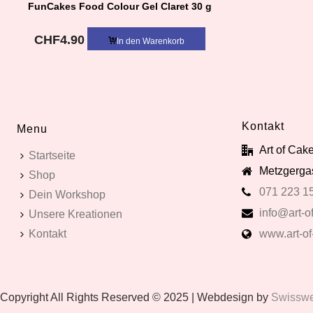
FunCakes Food Colour Gel Claret 30 g
CHF
4.90
In den Warenkorb
Kontakt
Menu
Art of Ca
Startseite
Metzgergas
Shop
071 223 1
Dein Workshop
info@art-of
Unsere Kreationen
Kontakt
www.art-of
Copyright All Rights Reserved © 2025 | Webdesign by
Swissweb