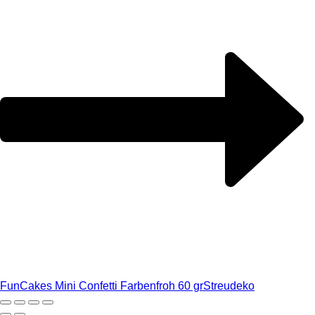
FunCakes Mini Confetti Farbenfroh 60 gr
Streudeko