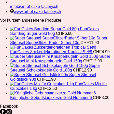
info@art-of-cake-factory.ch
www.art-of-cake-factory.ch
Vor kurzem angesehene Produkte
FunCakes
Sanding Sugar Gold 80g
CHF
6.60
Super
Streusel SuperGlitzerPuder Silber 10g
CHF
11.90
FunCakes Zuckerdekorationen Tropical Set/8
CHF
4.90
Super
Streusel Mini Knusperkugeln Gold 150g
CHF
12.90
Super
Streusel Schokokugeln Gold 180g
CHF
12.90
Super Streusel
Goldstück 90g
CHF
11.90
FunCakes Mix für
Cupcakes 1 kg
CHF
12.50
Königliche Geburtstagskerze Gold Nummer 6
CHF
3.00
Facebook