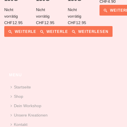
CHF
4.90
Nicht
Nicht
Nicht
WEITER
vorrätig
vorrätig
vorrätig
CHF
12.95
CHF
12.95
CHF
12.95
WEITERLESEN
WEITERLESEN
WEITERLESEN
MENU
Startseite
Shop
Dein Workshop
Unsere Kreationen
Kontakt