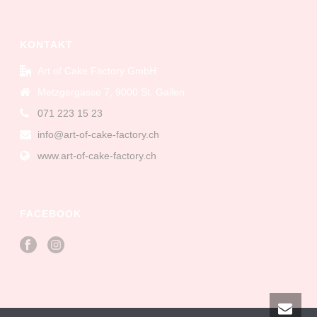
KONTAKT
Art of Cake Factory GmbH
Metzgergasse 7, 9000 St. Gallen
071 223 15 23
info@art-of-cake-factory.ch
www.art-of-cake-factory.ch
FACEBOOK