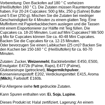
Vorbereitung: Den Backofen auf 180 ° C vorheizen
(Heißluftofen 160 ° C). Die Zutaten müssen Raumtemperatur
haben. Für 20-24 Cupcakes: 500 g Mix, 250 g (Sahne) Butter
und 5 Eier (250 g). Mischen Sie die Zutaten bei niedriger
Geschwindigkeit für 4 Minuten zu einem glatten Teig. Eine
Muffinform mit Papierbackbechern auslegen und die Tassen
mit einem Eisportionierer zur Hälfte mit Teig füllen. Die
Cupcakes ca. 18-20 Minuten. Lust auf Mini Cupcakes? Mit 500
g Mix für Cupcakes können Sie ca. 40-48 Mini Cupcakes.
Backen Sie die Cupcakes für ca. 12-15 Minuten.
Oder bevorzugen Sie einen Laibkuchen (25 cm)? Backen Sie
den Kuchen bei 150-160 ° C (Heißluftofen) für ca. 60-70
Minuten.
Zutaten: Zucker,
Weizenmehl
, Backtriebmittel: E450, E500,
Emulgator: E472b (Palme, Raps), E477 (Palme),
Glukosesirupe (getrocknet),
Magermilchpulver
,
Konservierungsstoff: E202, Verdickungsmittel: E415, Aroma
(
Milch
), Farbstoff: E160b.
Für Allergene siehe
fett
gedruckte Zutaten.
Kann Spuren enthalten von:
Ei
,
Soja
,
Lupine
.
Dieses Produkt ist: Halal zertifiziert. Lagerung: An einem