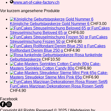
www.art-of-cake-factory.ch
Vor kurzem angesehene Produkte
Königliche Geburtstagskerze Gold Nummer 6
CHF
3.00
FunCakes
Streuselmischung Beloved 65 gr
CHF
6.00
FunCakes
Streuselmischung Frozen 50 gr
CHF
6.90
FunCakes
Rollfondant Denim Blue 250 g
CHF
4.90
Rosa funkelnde
Geburtstagskerze
CHF
10.50
Cake-
Masters Sprinkles Cotton Candy 80g
CHF
6.90
Cake-
Masters Streudekor Sterne Mini Pink 65g
CHF
6.90
FunCakes Marzipan Dekorationen Rosa Rosen Set/6
CHF
4.90
Facebook
Copyright All Rights Reserved © 2025 | Webdesign by