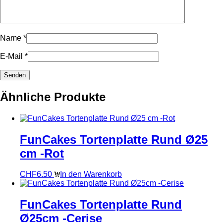
Name
*
E-Mail
*
Ähnliche Produkte
FunCakes Tortenplatte Rund Ø25
cm -Rot
CHF
6.50
In den Warenkorb
FunCakes Tortenplatte Rund
Ø25cm -Cerise