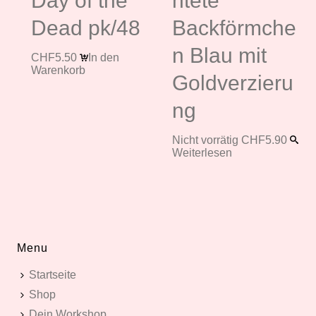
Day of the
htete
Dead pk/48
Backförmche
n Blau mit
CHF
5.50
In den
Warenkorb
Goldverzieru
ng
Nicht vorrätig
CHF
5.90
Weiterlesen
Menu
Startseite
Shop
Dein Workshop