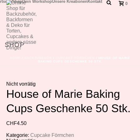
rtseite
Shop
Dein Workshop
Unsere Kreationen
Kontakt
0
SHOP
HOME
/
BACKZUBEHÖR
/
CUPCAKE FÖRMCHEN
/ HOUSE OF MARIE
BAKING CUPS GESCHENKE 50 STK.
Nicht vorrätig
House of Marie Baking
Cups Geschenke 50 Stk.
CHF
4.50
Kategorie:
Cupcake Förmchen