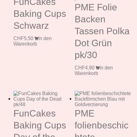
FunCakes
PME Folie
Baking Cups
Backen
Schwarz
Tassen Polka
CHF
5.50
In den
Dot Grün
Warenkorb
pk/30
CHF
4.90
In den
Warenkorb
FunCakes
PME
Baking Cups
folienbeschic