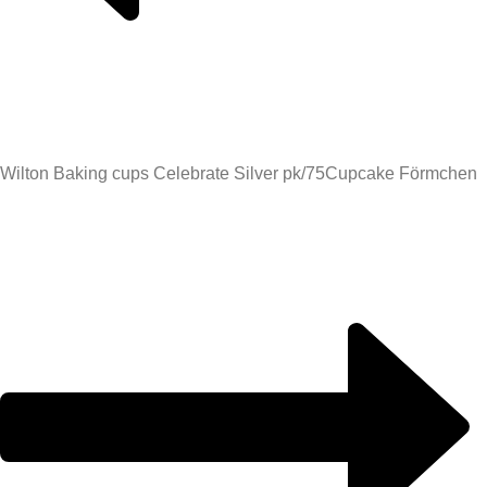
Wilton Baking cups Celebrate Silver pk/75
Cupcake Förmchen