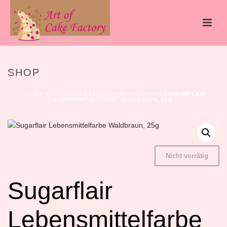
SHOP
HOME
/
BACKZUTATEN
/
LEBENSMITTELFARBEN
/ SUGARFLAIR
LEBENSMITTELFARBE WALDBRAUN, 25G
Nicht vorrätig
Sugarflair
Lebensmittelfarbe