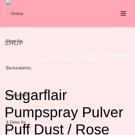
SHOP
HOME
/
DEKORATION
/
GLITZER&GLIMMER
/ SUGARFLAIR PUMPSPRAY
PULVER PUFF DUST / ROSE GOLD
Sugarflair
Pumpspray Pulver
Puff Dust / Rose