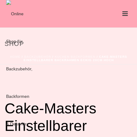
SHOP
HOME
/
BACKZUBEHÖR
/
KUCHEN BACKFORMEN
/ CAKE-MASTERS
EINSTELLBARER BACKRAHMEN ECKIG 20CM HOCH
Cake-Masters
Einstellbarer