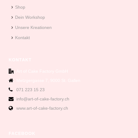
Shop
Dein Workshop
Unsere Kreationen
Kontakt
KONTAKT
Art of Cake Factory GmbH
Metzgergasse 7, 9000 St. Gallen
071 223 15 23
info@art-of-cake-factory.ch
www.art-of-cake-factory.ch
FACEBOOK