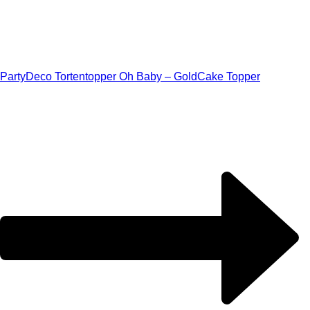
PartyDeco Tortentopper Oh Baby – Gold
Cake Topper