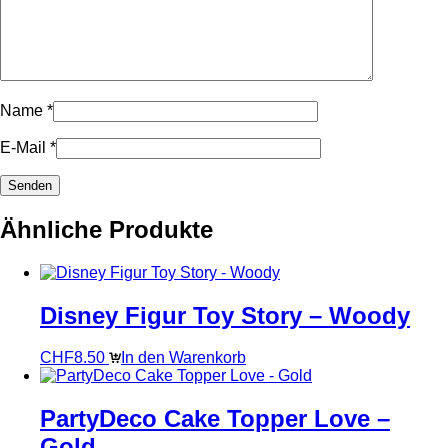
Name
*
E-Mail
*
Ähnliche Produkte
Disney Figur Toy Story – Woody
CHF
8.50
In den Warenkorb
PartyDeco Cake Topper Love –
Gold