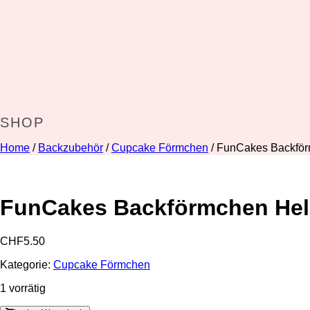
SHOP
Home
/
Backzubehör
/
Cupcake Förmchen
/ FunCakes Backför
FunCakes Backförmchen Hell
CHF
5.50
Kategorie:
Cupcake Förmchen
1 vorrätig