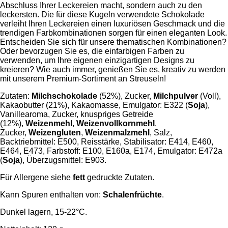
Abschluss Ihrer Leckereien macht, sondern auch zu den
leckersten. Die für diese Kugeln verwendete Schokolade
verleiht Ihren Leckereien einen luxuriösen Geschmack und die
trendigen Farbkombinationen sorgen für einen eleganten Look.
Entscheiden Sie sich für unsere thematischen Kombinationen?
Oder bevorzugen Sie es, die einfarbigen Farben zu
verwenden, um Ihre eigenen einzigartigen Designs zu
kreieren? Wie auch immer, genießen Sie es, kreativ zu werden
mit unserem Premium-Sortiment an Streuseln!
Zutaten:
Milchschokolade
(52%), Zucker,
Milchpulver
(Voll),
Kakaobutter (21%), Kakaomasse, Emulgator: E322 (
Soja
),
Vanillearoma, Zucker, knuspriges Getreide
(12%),
Weizenmehl
,
Weizenvollkornmehl
,
Zucker,
Weizengluten
,
Weizenmalzmehl
, Salz,
Backtriebmittel: E500, Reisstärke, Stabilisator: E414, E460,
E464, E473, Farbstoff: E100, E160a, E174, Emulgator: E472a
(
Soja
), Überzugsmittel: E903.
Für Allergene siehe
fett
gedruckte Zutaten.
Kann Spuren enthalten von:
Schalenfrüchte
.
Dunkel lagern, 15-22°C.