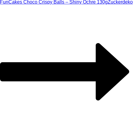
FunCakes Choco Crispy Balls – Shiny Ochre 130g
Zuckerdeko