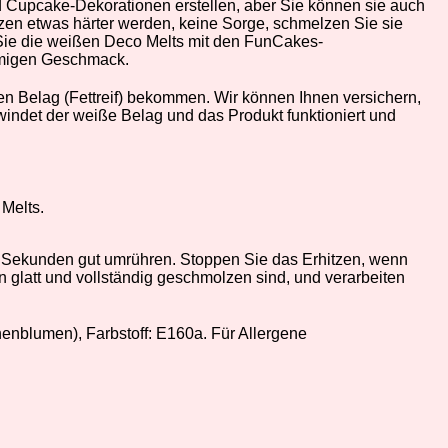
 Cupcake-Dekorationen erstellen, aber Sie können sie auch
en etwas härter werden, keine Sorge, schmelzen Sie sie
m Sie die weißen Deco Melts mit den FunCakes-
remigen Geschmack.
n Belag (Fettreif) bekommen. Wir können Ihnen versichern,
ndet der weiße Belag und das Produkt funktioniert und
Melts.
0 Sekunden gut umrühren. Stoppen Sie das Erhitzen, wenn
n glatt und vollständig geschmolzen sind, und verarbeiten
enblumen), Farbstoff: E160a. Für Allergene