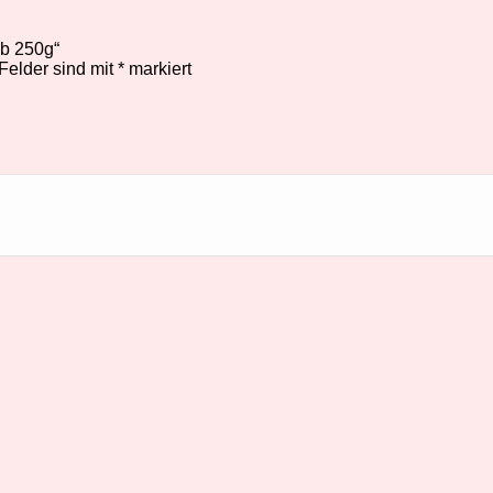
lb 250g“
 Felder sind mit
*
markiert