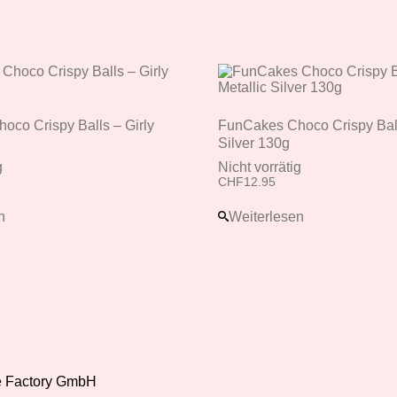
co Crispy Balls – Girly
FunCakes Choco Crispy Ball
Silver 130g
g
Nicht vorrätig
CHF
12.95
n
Weiterlesen
ke Factory GmbH