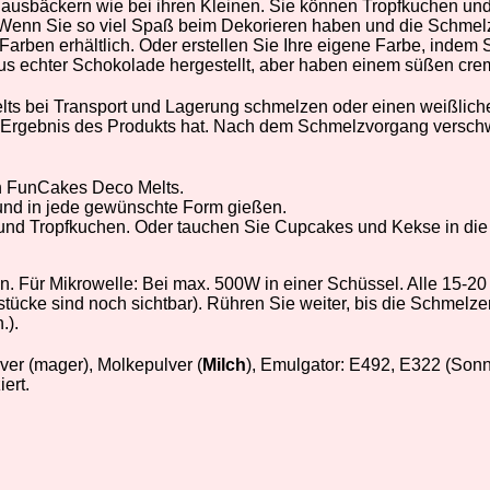
ausbäckern wie bei ihren Kleinen. Sie können Tropfkuchen und
 Wenn Sie so viel Spaß beim Dekorieren haben und die Schmelz
Farben erhältlich. Oder erstellen Sie Ihre eigene Farbe, inde
aus echter Schokolade hergestellt, aber haben einem süßen c
s bei Transport und Lagerung schmelzen oder einen weißliche
 Ergebnis des Produkts hat. Nach dem Schmelzvorgang verschwi
en FunCakes Deco Melts.
und in jede gewünschte Form gießen.
n und Tropfkuchen. Oder tauchen Sie Cupcakes und Kekse in die 
n. Für Mikrowelle: Bei max. 500W in einer Schüssel. Alle 15-2
stücke sind noch sichtbar). Rühren Sie weiter, bis die Schmelze
.).
ver (mager), Molkepulver (
Milch
), Emulgator: E492, E322 (Sonn
ert.