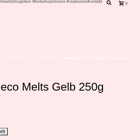
rtseite
Shop
Dein Workshop
Unsere Kreationen
Kontakt
0
ME
/
DEKORATION
/
ZUCKERDEKO
/ FUNCAKES DECO MELTS GELB 250G
eco Melts Gelb 250g
orb