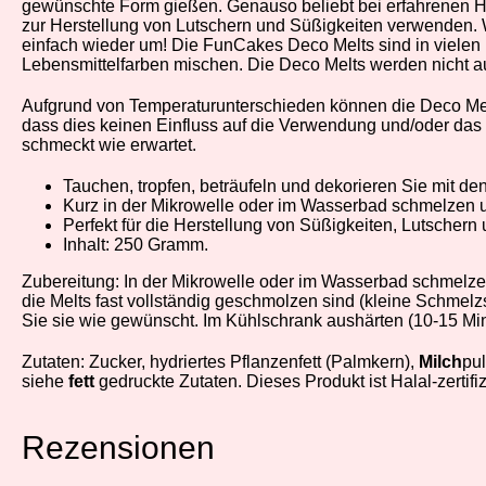
gewünschte Form gießen. Genauso beliebt bei erfahrenen H
zur Herstellung von Lutschern und Süßigkeiten verwenden.
einfach wieder um! Die FunCakes Deco Melts sind in vielen 
Lebensmittelfarben mischen. Die Deco Melts werden nicht 
Aufgrund von Temperaturunterschieden können die Deco Melt
dass dies keinen Einfluss auf die Verwendung und/oder das
schmeckt wie erwartet.
Tauchen, tropfen, beträufeln und dekorieren Sie mit d
Kurz in der Mikrowelle oder im Wasserbad schmelzen 
Perfekt für die Herstellung von Süßigkeiten, Lutscher
Inhalt: 250 Gramm.
Zubereitung: In der Mikrowelle oder im Wasserbad schmelze
die Melts fast vollständig geschmolzen sind (kleine Schmelz
Sie sie wie gewünscht. Im Kühlschrank aushärten (10-15 Min
Zutaten: Zucker, hydriertes Pflanzenfett (Palmkern),
Milch
pul
siehe
fett
gedruckte Zutaten. Dieses Produkt ist Halal-zertifizi
Rezensionen