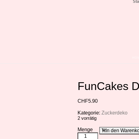
Sta
HO
FunCakes D
CHF
5.90
Kategorie:
Zuckerdeko
2 vorrätig
Menge
In den Warenk