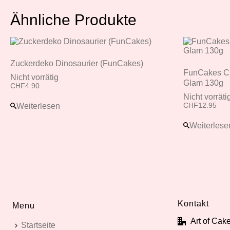
Ähnliche Produkte
Zuckerdeko Dinosaurier (FunCakes)
FunCakes Cho
Nicht vorrätig
Glam 130g
CHF
4.90
Nicht vorräti
Weiterlesen
CHF
12.95
Weiterlese
Kontakt
Menu
Art of Ca
Startseite