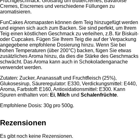
Fruchtgeschmack. Großartig um Buttercremes, Bavaroise
Cremes, Eiscremes und verschiedene Füllungen zu
aromatisieren.
FunCakes Aromapasten können dem Teig hinzugefügt werden
und eignen sich auch zum Backen. Sie sind perfekt, um Ihrem
Teig einen köstlichen Geschmack zu verleihen, z.B. für Biskuit-
oder Cupcakes. Fügen Sie Ihrem Teig die auf der Verpackung
angegebene empfohlene Dosierung hinzu. Wenn Sie bei
hohen Temperaturen (über 200°C) backen, fügen Sie etwas
zusätzliches Aroma hinzu, da dies die Stärke des Geschmacks
schwächt. Das Aroma kann auch in Schokoladenganache
verwendet werden.
Zutaten: Zucker, Ananassaft und Fruchtfleisch (25%),
Glukosesirup, Säureregulator: E330, Verdickungsmittel: E440,
Aroma, Farbstoff: E160, Antioxidationsmittel: E300. Kann
Spuren enthalten von:
Ei
,
Milch
und
Schalenfrüchte
.
Empfohlene Dosis: 30g pro 500g.
Rezensionen
Es gibt noch keine Rezensionen.