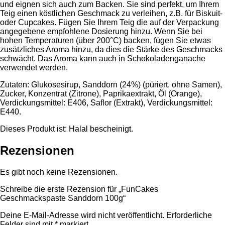
und eignen sich auch zum Backen. Sie sind perfekt, um Ihrem
Teig einen köstlichen Geschmack zu verleihen, z.B. für Biskuit-
oder Cupcakes. Fügen Sie Ihrem Teig die auf der Verpackung
angegebene empfohlene Dosierung hinzu. Wenn Sie bei
hohen Temperaturen (über 200°C) backen, fügen Sie etwas
zusätzliches Aroma hinzu, da dies die Stärke des Geschmacks
schwächt. Das Aroma kann auch in Schokoladenganache
verwendet werden.
Zutaten: Glukosesirup, Sanddorn (24%) (püriert, ohne Samen),
Zucker, Konzentrat (Zitrone), Paprikaextrakt, Öl (Orange),
Verdickungsmittel: E406, Saflor (Extrakt), Verdickungsmittel:
E440.
Dieses Produkt ist: Halal bescheinigt.
Rezensionen
Es gibt noch keine Rezensionen.
Schreibe die erste Rezension für „FunCakes
Geschmackspaste Sanddorn 100g“
Deine E-Mail-Adresse wird nicht veröffentlicht.
Erforderliche
Felder sind mit
*
markiert