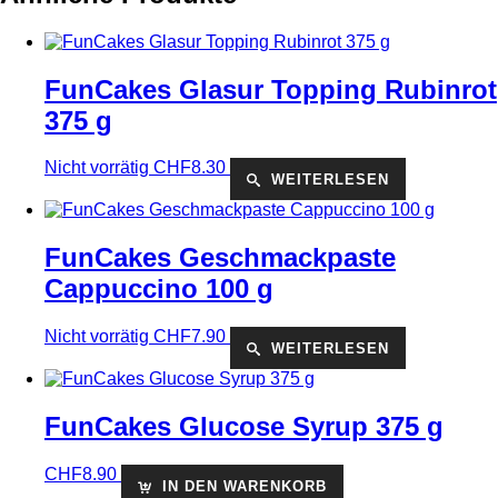
FunCakes Glasur Topping Rubinrot
375 g
Nicht vorrätig
CHF
8.30
WEITERLESEN
FunCakes Geschmackpaste
Cappuccino 100 g
Nicht vorrätig
CHF
7.90
WEITERLESEN
FunCakes Glucose Syrup 375 g
CHF
8.90
IN DEN WARENKORB