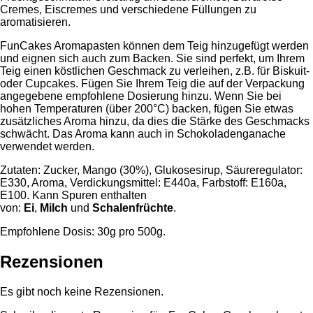
Cremes, Eiscremes und verschiedene Füllungen zu
aromatisieren.
FunCakes Aromapasten können dem Teig hinzugefügt werden
und eignen sich auch zum Backen. Sie sind perfekt, um Ihrem
Teig einen köstlichen Geschmack zu verleihen, z.B. für Biskuit-
oder Cupcakes. Fügen Sie Ihrem Teig die auf der Verpackung
angegebene empfohlene Dosierung hinzu. Wenn Sie bei
hohen Temperaturen (über 200°C) backen, fügen Sie etwas
zusätzliches Aroma hinzu, da dies die Stärke des Geschmacks
schwächt. Das Aroma kann auch in Schokoladenganache
verwendet werden.
Zutaten: Zucker, Mango (30%), Glukosesirup, Säureregulator:
E330, Aroma, Verdickungsmittel: E440a, Farbstoff: E160a,
E100. Kann Spuren enthalten
von:
Ei
,
Milch
und
Schalenfrüchte
.
Empfohlene Dosis: 30g pro 500g.
Rezensionen
Es gibt noch keine Rezensionen.