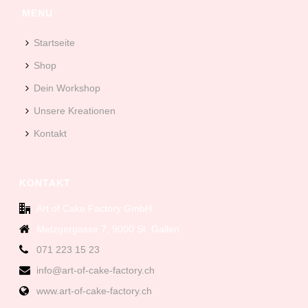
MENU
Startseite
Shop
Dein Workshop
Unsere Kreationen
Kontakt
KONTAKT
Art of Cake Factory GmbH
Metzgergasse 7, 9000 St. Gallen
071 223 15 23
info@art-of-cake-factory.ch
www.art-of-cake-factory.ch