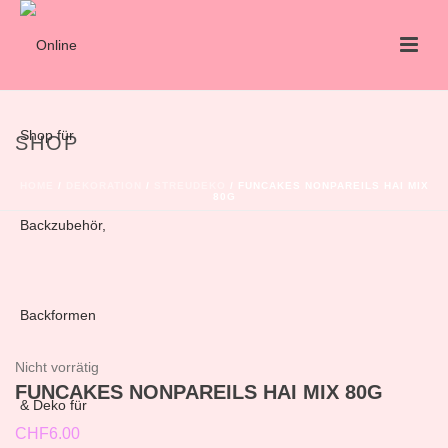
SHOP
HOME
/
DEKORATION
/
STREUDEKO
/ FUNCAKES NONPAREILS HAI MIX
80G
Nicht vorrätig
FUNCAKES NONPAREILS HAI MIX 80G
CHF
6.00