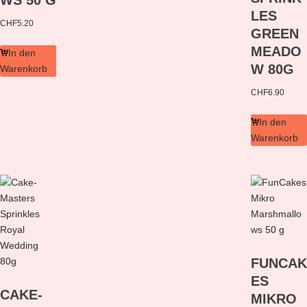
LES
CHF
5.20
GREEN
MEADO
In den
W 80G
Warenkorb
CHF
6.90
In den
Warenkorb
FUNCAK
ES
CAKE-
MIKRO