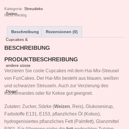
Kategorie:
Streudeko
Nicht vorrätig
Beschreibung
Rezensionen (0)
BESCHREIBUNG
PRODUKTBESCHREIBUNG
Verzieren Sie coole Cupcakes mit dem Hai-Mix-Streusel
von FunCakes. Der Hai-Mix besteht aus blauen, weißen
und schwarzen Streuseln. Auch zur Verzierung des
Kuchenrandes oder für Kekse gut geeignet.
Zutaten: Zucker, Stärke (
Weizen
, Reis), Glukosesirup,
Farbstoffe E131, E153, pflanzliches Öl (Kokos),
hydrogenisiertes pflanzliches Fett (Palmfett), Glanzmittel
E901. Für Allergene siehe die
fett
gedruckten Zutaten.