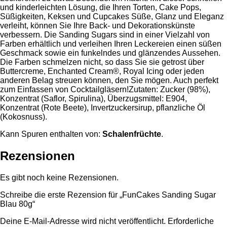
und kinderleichten Lösung, die Ihren Torten, Cake Pops,
Süßigkeiten, Keksen und Cupcakes Süße, Glanz und Eleganz
verleiht, können Sie Ihre Back- und Dekorationskünste
verbessern. Die Sanding Sugars sind in einer Vielzahl von
Farben erhältlich und verleihen Ihren Leckereien einen süßen
Geschmack sowie ein funkelndes und glänzendes Aussehen.
Die Farben schmelzen nicht, so dass Sie sie getrost über
Buttercreme, Enchanted Cream®, Royal Icing oder jeden
anderen Belag streuen können, den Sie mögen. Auch perfekt
zum Einfassen von Cocktailgläsern!Zutaten: Zucker (98%),
Konzentrat (Saflor, Spirulina), Überzugsmittel: E904,
Konzentrat (Rote Beete), Invertzuckersirup, pflanzliche Öl
(Kokosnuss).
Kann Spuren enthalten von:
Schalenfrüchte
.
Rezensionen
Es gibt noch keine Rezensionen.
Schreibe die erste Rezension für „FunCakes Sanding Sugar
Blau 80g“
Deine E-Mail-Adresse wird nicht veröffentlicht.
Erforderliche