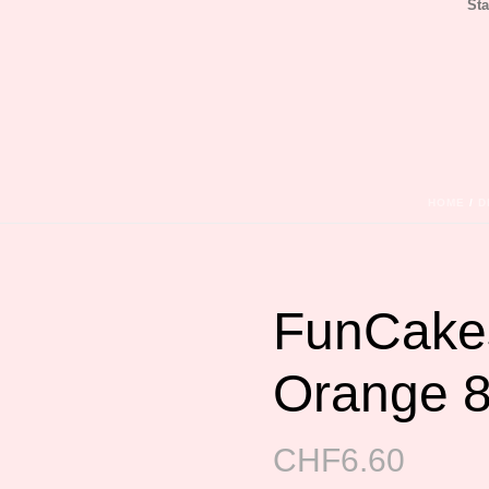
Sta
HOME
/
D
FunCakes
Orange 
CHF
6.60