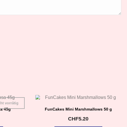
ht vorrätig
a 45g
FunCakes Mini Marshmallows 50 g
CHF
5.20