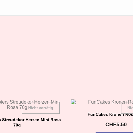
Nicht vorrätig
Nic
FunCakes Kronen Ros
 Streudekor Herzen Mini Rosa
CHF
5.50
70g