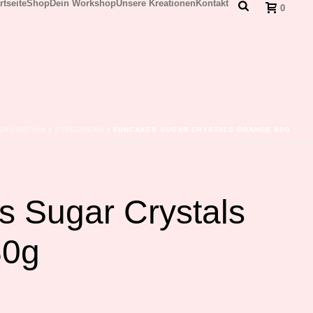
rtseite
Shop
Dein Workshop
Unsere Kreationen
Kontakt
0
EKORATION
/
STREUDEKO
/ FUNCAKES SUGAR CRYSTALS ORANGE 80G
 Sugar Crystals
80g