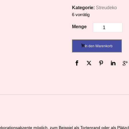
Kategorie:
Streudeko
6 vorrätig
Menge
In den Warenkorb
orationsakzente möglich, zum Beispiel als Tortenrand oder als Plätz