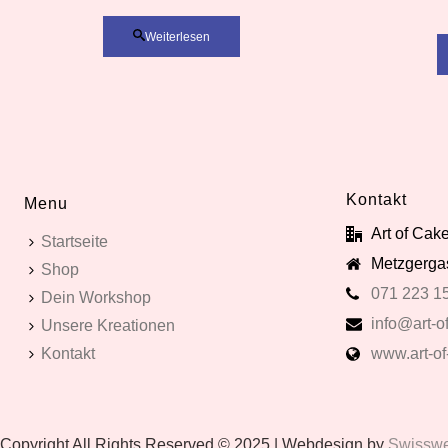
Weiterlesen
Kontakt
Menu
Art of Ca
Startseite
Metzgergas
Shop
071 223 1
Dein Workshop
info@art-of
Unsere Kreationen
Kontakt
www.art-of
Copyright All Rights Reserved © 2025 | Webdesign by
Swissweb