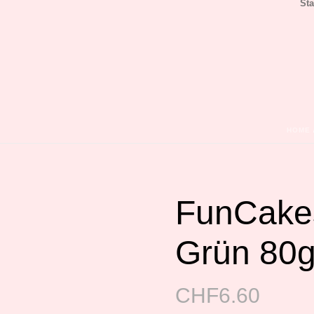
Sta
HOME
FunCakes
Grün 80
CHF
6.60