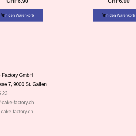
CHF
6.90
CHF
6.90
In den Warenkorb
In den Warenkorb
ke Factory GmbH
se 7, 9000 St. Gallen
5 23
-cake-factory.ch
-cake-factory.ch