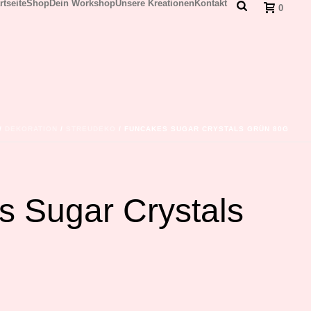
rtseite
Shop
Dein Workshop
Unsere Kreationen
Kontakt
0
/
DEKORATION
/
STREUDEKO
/ FUNCAKES SUGAR CRYSTALS GRÜN 80G
 Sugar Crystals
g