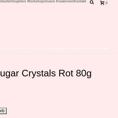
rtseite
Shop
Dein Workshop
Unsere Kreationen
Kontakt
0
E
/
DEKORATION
/
STREUDEKO
/ FUNCAKES SUGAR CRYSTALS ROT 80G
gar Crystals Rot 80g
orb