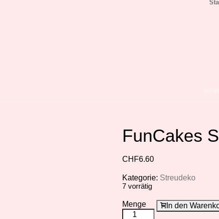
Sta
HOM
FunCakes Su
CHF
6.60
Kategorie:
Streudeko
7 vorrätig
Menge
In den Warenk