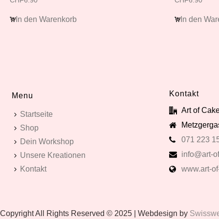
CHF
6.90
CHF
6.90
In den Warenkorb
In den War
Kontakt
Menu
Art of Ca
Startseite
Metzgergas
Shop
071 223 1
Dein Workshop
info@art-of
Unsere Kreationen
Kontakt
www.art-of
Copyright All Rights Reserved © 2025 | Webdesign by
Swissweb