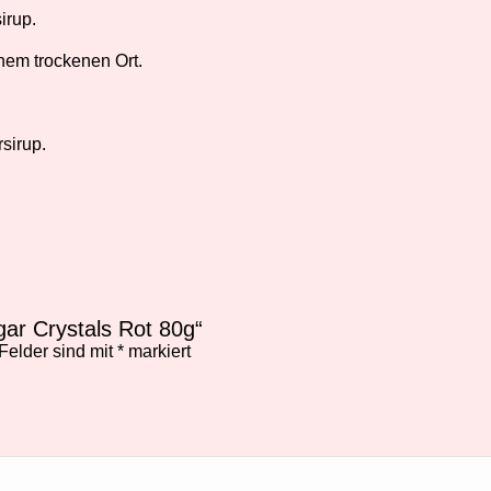
irup.
nem trockenen Ort.
sirup.
ar Crystals Rot 80g“
 Felder sind mit
*
markiert