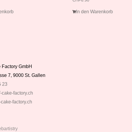
CHF
6.90
enkorb
In den Warenkorb
ke Factory GmbH
se 7, 9000 St. Gallen
5 23
-cake-factory.ch
-cake-factory.ch
artistry