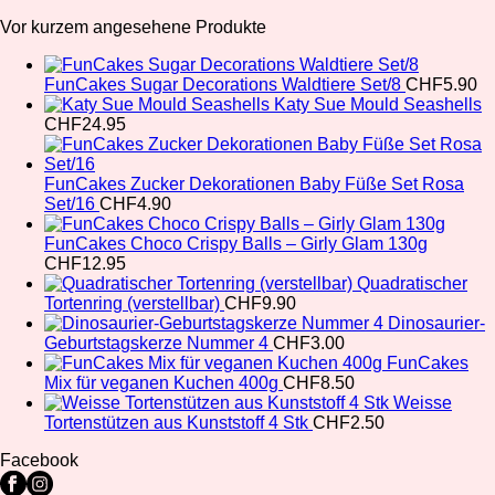
Vor kurzem angesehene Produkte
FunCakes Sugar Decorations Waldtiere Set/8
CHF
5.90
Katy Sue Mould Seashells
CHF
24.95
FunCakes Zucker Dekorationen Baby Füße Set Rosa
Set/16
CHF
4.90
FunCakes Choco Crispy Balls – Girly Glam 130g
CHF
12.95
Quadratischer
Tortenring (verstellbar)
CHF
9.90
Dinosaurier-
Geburtstagskerze Nummer 4
CHF
3.00
FunCakes
Mix für veganen Kuchen 400g
CHF
8.50
Weisse
Tortenstützen aus Kunststoff 4 Stk
CHF
2.50
Facebook