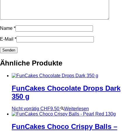
Name
*
E-Mail
*
Ähnliche Produkte
FunCakes Chocolate Drops Dark
350 g
Nicht vorrätig
CHF
9.50
Weiterlesen
FunCakes Choco Crispy Balls –