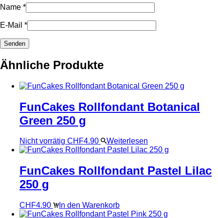
Name
*
E-Mail
*
Ähnliche Produkte
FunCakes Rollfondant Botanical
Green 250 g
Nicht vorrätig
CHF
4.90
Weiterlesen
FunCakes Rollfondant Pastel Lilac
250 g
CHF
4.90
In den Warenkorb