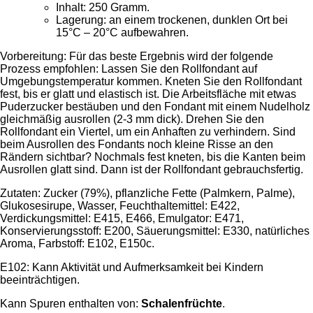
Inhalt: 250 Gramm.
Lagerung: an einem trockenen, dunklen Ort bei
15°C – 20°C aufbewahren.
Vorbereitung: Für das beste Ergebnis wird der folgende
Prozess empfohlen: Lassen Sie den Rollfondant auf
Umgebungstemperatur kommen. Kneten Sie den Rollfondant
fest, bis er glatt und elastisch ist. Die Arbeitsfläche mit etwas
Puderzucker bestäuben und den Fondant mit einem Nudelholz
gleichmäßig ausrollen (2-3 mm dick). Drehen Sie den
Rollfondant ein Viertel, um ein Anhaften zu verhindern. Sind
beim Ausrollen des Fondants noch kleine Risse an den
Rändern sichtbar? Nochmals fest kneten, bis die Kanten beim
Ausrollen glatt sind. Dann ist der Rollfondant gebrauchsfertig.
Zutaten: Zucker (79%), pflanzliche Fette (Palmkern, Palme),
Glukosesirupe, Wasser, Feuchthaltemittel: E422,
Verdickungsmittel: E415, E466, Emulgator: E471,
Konservierungsstoff: E200, Säuerungsmittel: E330, natürliches
Aroma, Farbstoff: E102, E150c.
E102: Kann Aktivität und Aufmerksamkeit bei Kindern
beeinträchtigen.
Kann Spuren enthalten von:
Schalenfrüchte
.