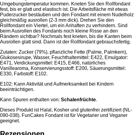
Umgebungstemperatur kommen. Kneten Sie den Rollfondant
fest, bis er glatt und elastisch ist. Die Arbeitsfläche mit etwas
Puderzucker bestäuben und den Fondant mit einem Nudelholz
gleichmäßig ausrollen (2-3 mm dick). Drehen Sie den
Rollfondant ein Viertel, um ein Anhaften zu verhindern. Sind
beim Ausrollen des Fondants noch kleine Risse an den
Rändern sichtbar? Nochmals fest kneten, bis die Kanten beim
Ausrollen glatt sind. Dann ist der Rollfondant gebrauchsfertig.
Zutaten: Zucker (79%), pflanzliche Fette (Palme, Palmkern),
Glukosesirupe, Wasser, Feuchthaltemittel: E422, Emulgator:
E471, Verdickungsmittel: E415, E466, natürliches
Vanillearoma, Konservierungsstoff: E200, Säuerungsmittel:
E330, Farbstoff: E102.
E102: Kann Aktivität und Aufmerksamkeit bei Kindern
beeinträchtigen.
Kann Spuren enthalten von:
Schalenfrüchte
.
Dieses Produkt ist Halal, Kosher und glutenfrei zertifiziert (NL-
090-038). FunCakes Fondant ist für Vegetarier und Veganer
geeignet.
Rezensionen