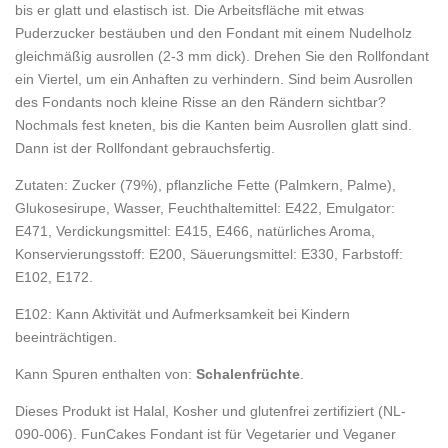
bis er glatt und elastisch ist. Die Arbeitsfläche mit etwas
Puderzucker bestäuben und den Fondant mit einem Nudelholz
gleichmäßig ausrollen (2-3 mm dick). Drehen Sie den Rollfondant
ein Viertel, um ein Anhaften zu verhindern. Sind beim Ausrollen
des Fondants noch kleine Risse an den Rändern sichtbar?
Nochmals fest kneten, bis die Kanten beim Ausrollen glatt sind.
Dann ist der Rollfondant gebrauchsfertig.
Zutaten: Zucker (79%), pflanzliche Fette (Palmkern, Palme),
Glukosesirupe, Wasser, Feuchthaltemittel: E422, Emulgator:
E471, Verdickungsmittel: E415, E466, natürliches Aroma,
Konservierungsstoff: E200, Säuerungsmittel: E330, Farbstoff:
E102, E172.
E102: Kann Aktivität und Aufmerksamkeit bei Kindern
beeinträchtigen.
Kann Spuren enthalten von:
Schalenfrüchte
.
Dieses Produkt ist Halal, Kosher und glutenfrei zertifiziert (NL-
090-006). FunCakes Fondant ist für Vegetarier und Veganer