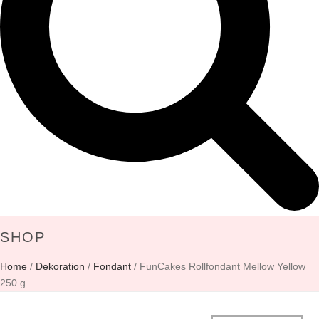
SHOP
Home
/
Dekoration
/
Fondant
/ FunCakes Rollfondant Mellow Yellow
250 g