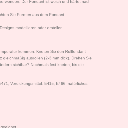
 verwenden. Der Fondant ist weich und härtet nach
Möchten Sie Formen aus dem Fondant
esigns modellieren oder erstellen.
temperatur kommen. Kneten Sie den Rollfondant
olz gleichmäßig ausrollen (2-3 mm dick). Drehen Sie
ändern sichtbar? Nochmals fest kneten, bis die
E471, Verdickungsmittel: E415, E466, natürliches
 geeignet.