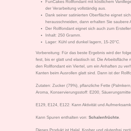
FunCakes Rollfondant mit köstlichem Vanillege
der Verarbeitung vollständig aus.
Dank seiner satinierten Oberfläche eignet s
herausschneiden, dann erhalten Sie saubere A
Der Rollfondant eignet sich auch zum Erstell
Inhalt: 250 Gramm.
Lager: Kühl und dunkel lagern, 15-20°C.
Vorbereitung: Für das beste Ergebnis wird der fo
fest, bis er glatt und elastisch ist. Die Arbeitsf
den Rollfondant ein Viertel, um ein Anhaften zu ve
Kanten beim Ausrollen glatt sind. Dann ist der Roll
Zutaten: Zucker (79%), pflanzliche Fette (Palmkern
Aroma, Konservierungsstoff: E200, Säuerungsmittel
E129, E124, E122: Kann Aktivität und Aufmerksamke
Kann Spuren enthalten von:
Schalenfrüchte
.
Dieses Produkt ist Halal, Kosher und glutenfrei zer