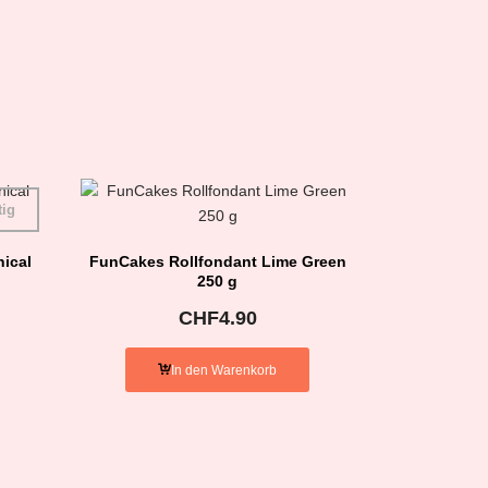
tig
ical
FunCakes Rollfondant Lime Green
250 g
CHF
4.90
In den Warenkorb