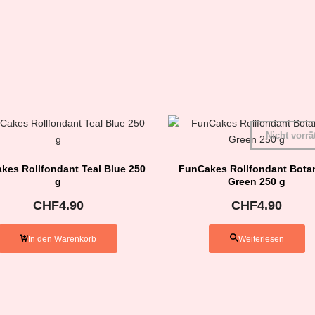
Nicht vorrä
kes Rollfondant Teal Blue 250
FunCakes Rollfondant Botan
g
Green 250 g
CHF
4.90
CHF
4.90
In den Warenkorb
Weiterlesen