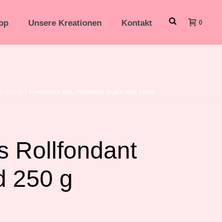
op
Unsere Kreationen
Kontakt
0
ONDANT
/ FUNCAKES ROLLFONDANT RUBY RED 250 G
 Rollfondant
 250 g