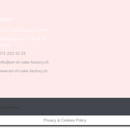
NTAKT
Art of Cake Factory GmbH
Metzgergasse 7, 9000 St.
Gallen
071 223 15 23
info@art-of-cake-factory.ch
www.art-of-cake-factory.ch
swebartistry
Privacy & Cookies Policy