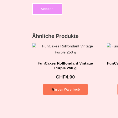
Ähnliche Produkte
FunCakes Rollfondant Vintage
FunCa
Purple 250 g
CHF
4.90
In den Warenkorb