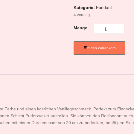
Kategorie:
Fondant
4 vorrätig
Menge
In den Warenkorb
te Farbe und einen köstlichen Vanillegeschmack. Perfekt zum Eindec
nnen Schicht Puderzucker ausrollen. Sie können den Rollfondant auc
uchen mit einem Durchmesser von 20 cm zu bedecken, benötigen Sie c