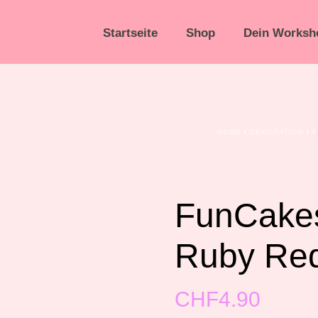
Startseite
Shop
Dein Worksh
HOME
/
DEKORATION
/
F
FunCakes
Ruby Red
CHF
4.90