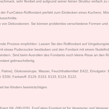
schmack, sehr flexibel und aufgrund seiner feinen Struktur einfach zu
ich der FunCakes-Rollfondant perfekt zum Eindecken eines Kuchens. 
usschnitte.
en von Dekorationen. Sie können problemlos verschiedene Formen und D
lgende Prozess empfohlen: Lassen Sie den Rollfondant auf Umgebungs
läche mit etwas Puderzucker bestäuben und den Fondant mit einem Nudelh
rhindern. Sind beim Ausrollen des Fondants noch kleine Risse an den R
fondant gebrauchsfertig.
, Palme), Glukosesirupe, Wasser, Feuchthaltemittel: E422, Emulgator: 
: E330, Farbstoff: E129, E153, E133, E124, E122.
it bei Kindern beeinträchtigen.
tifiziert (NL-090-026). FunCakes Fondant ist für Vegetarier und Veganer