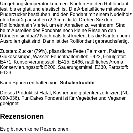
Umgebungstemperatur kommen. Kneten Sie den Rollfondant
fest, bis er glatt und elastisch ist. Die Arbeitsfläche mit etwas
Puderzucker bestäuben und den Fondant mit einem Nudelholz
gleichmäßig ausrollen (2-3 mm dick). Drehen Sie den
Rollfondant ein Viertel, um ein Anhaften zu verhindern. Sind
beim Ausrollen des Fondants noch kleine Risse an den
Rändern sichtbar? Nochmals fest kneten, bis die Kanten beim
Ausrollen glatt sind. Dann ist der Rollfondant gebrauchsfertig.
Zutaten: Zucker (79%), pflanzliche Fette (Palmkern, Palme),
Glukosesirupe, Wasser, Feuchthaltemittel: E422, Emulgator:
E471, Konservierungsstoff: E415, E466, natürliches Aroma,
Konservierungsstoff: E200, Säuerungsmittel: E330, Farbstoff:
E133.
Kann Spuren enthalten von:
Schalenfrüchte
.
Dieses Produkt ist Halal, Kosher und glutenfrei zertifiziert (NL-
090-036). FunCakes Fondant ist für Vegetarier und Veganer
geeignet.
Rezensionen
Es gibt noch keine Rezensionen.