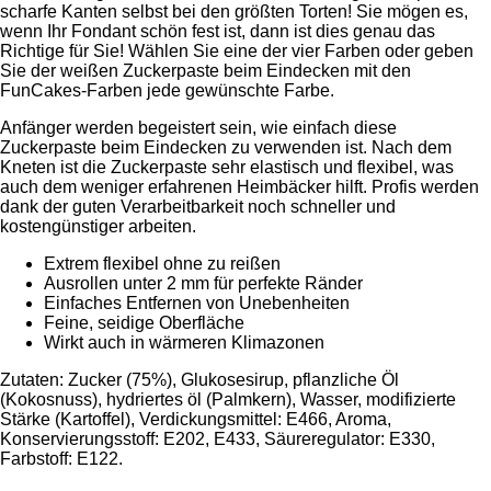
scharfe Kanten selbst bei den größten Torten! Sie mögen es,
wenn Ihr Fondant schön fest ist, dann ist dies genau das
Richtige für Sie! Wählen Sie eine der vier Farben oder geben
Sie der weißen Zuckerpaste beim Eindecken mit den
FunCakes-Farben jede gewünschte Farbe.
Anfänger werden begeistert sein, wie einfach diese
Zuckerpaste beim Eindecken zu verwenden ist. Nach dem
Kneten ist die Zuckerpaste sehr elastisch und flexibel, was
auch dem weniger erfahrenen Heimbäcker hilft. Profis werden
dank der guten Verarbeitbarkeit noch schneller und
kostengünstiger arbeiten.
Extrem flexibel ohne zu reißen
Ausrollen unter 2 mm für perfekte Ränder
Einfaches Entfernen von Unebenheiten
Feine, seidige Oberfläche
Wirkt auch in wärmeren Klimazonen
Zutaten: Zucker (75%), Glukosesirup, pflanzliche Öl
(Kokosnuss), hydriertes öl (Palmkern), Wasser, modifizierte
Stärke (Kartoffel), Verdickungsmittel: E466, Aroma,
Konservierungsstoff: E202, E433, Säureregulator: E330,
Farbstoff: E122.