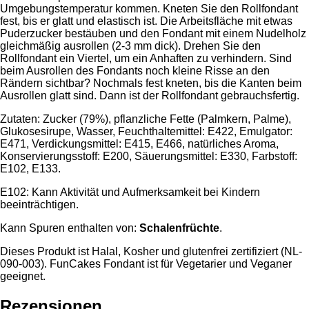
Umgebungstemperatur kommen. Kneten Sie den Rollfondant
fest, bis er glatt und elastisch ist. Die Arbeitsfläche mit etwas
Puderzucker bestäuben und den Fondant mit einem Nudelholz
gleichmäßig ausrollen (2-3 mm dick). Drehen Sie den
Rollfondant ein Viertel, um ein Anhaften zu verhindern. Sind
beim Ausrollen des Fondants noch kleine Risse an den
Rändern sichtbar? Nochmals fest kneten, bis die Kanten beim
Ausrollen glatt sind. Dann ist der Rollfondant gebrauchsfertig.
Zutaten: Zucker (79%), pflanzliche Fette (Palmkern, Palme),
Glukosesirupe, Wasser, Feuchthaltemittel: E422, Emulgator:
E471, Verdickungsmittel: E415, E466, natürliches Aroma,
Konservierungsstoff: E200, Säuerungsmittel: E330, Farbstoff:
E102, E133.
E102: Kann Aktivität und Aufmerksamkeit bei Kindern
beeinträchtigen.
Kann Spuren enthalten von:
Schalenfrüchte
.
Dieses Produkt ist Halal, Kosher und glutenfrei zertifiziert (NL-
090-003). FunCakes Fondant ist für Vegetarier und Veganer
geeignet.
Rezensionen