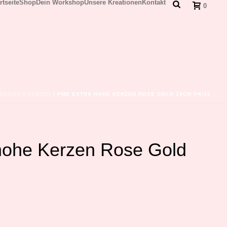
rtseite
Shop
Dein Workshop
Unsere Kreationen
Kontakt
0
RATION
/
KERZEN
/ PME EXTRA HOHE KERZEN ROSE GOLD 18CM PK/16
hohe Kerzen Rose Gold