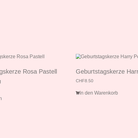
gskerze Rosa Pastell
Geburtstagskerze Harr
g
CHF
8.50
In den Warenkorb
n