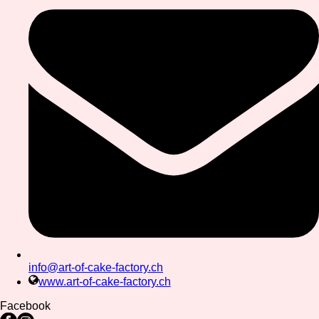
info@art-of-cake-factory.ch
www.art-of-cake-factory.ch
Facebook