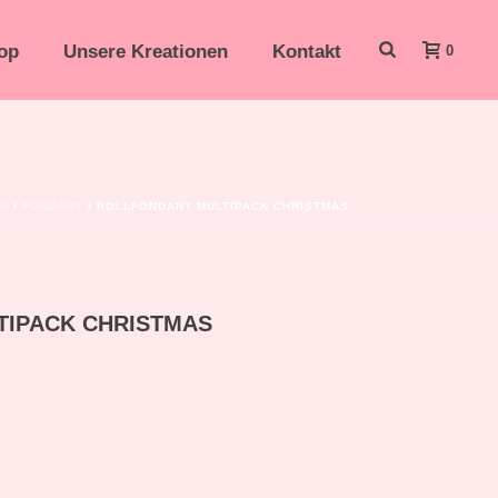
op
Unsere Kreationen
Kontakt
0
ON
/
FONDANT
/ ROLLFONDANT MULTIPACK CHRISTMAS
TIPACK CHRISTMAS