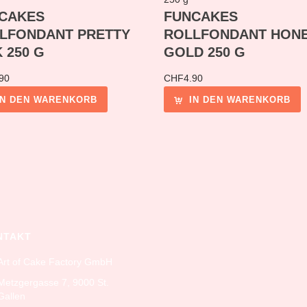
CAKES
FUNCAKES
LFONDANT PRETTY
ROLLFONDANT HON
 250 G
GOLD 250 G
90
CHF
4.90
IN DEN WARENKORB
IN DEN WARENKORB
NTAKT
Art of Cake Factory GmbH
Metzgergasse 7, 9000 St.
Gallen