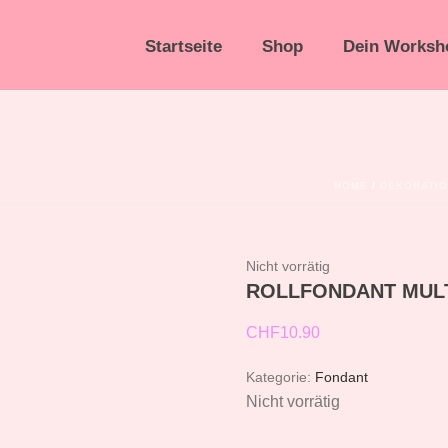
Startseite
Shop
Dein Worksh
HOME
/
DEKORATI
Nicht vorrätig
ROLLFONDANT MUL
CHF
10.90
Kategorie:
Fondant
Nicht vorrätig