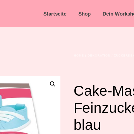
Startseite
Shop
Dein Worksh
HOME
/
DEKORATION
/
ZUCKERDE
Cake-Mas
Feinzuck
blau