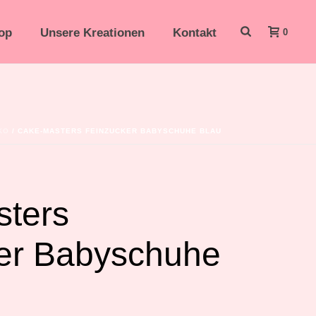
op
Unsere Kreationen
Kontakt
0
KO
/ CAKE-MASTERS FEINZUCKER BABYSCHUHE BLAU
ters
er Babyschuhe