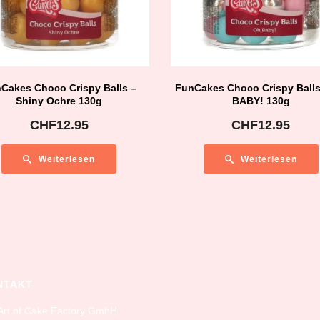
Cakes Choco Crispy Balls –
FunCakes Choco Crispy Ball
Shiny Ochre 130g
BABY! 130g
CHF
12.95
CHF
12.95
Weiterlesen
Weiterlesen
NTAKT
Art of Cake Factory GmbH