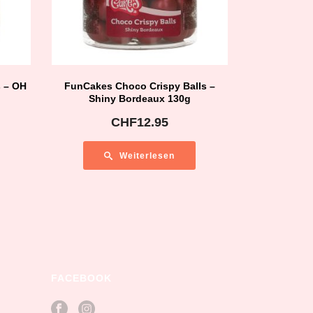
s – OH
FunCakes Choco Crispy Balls –
Shiny Bordeaux 130g
CHF
12.95
Weiterlesen
FACEBOOK