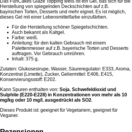
Das FunCakes Glaze Topping weiß ist ein Gel, das sich für die
Herstellung von spiegelnden Deckschichten auf z.B.
bayrischen Torten, Desserts und mehr eignet. Es ist möglich,
dieses Gel mit einer Lebensmittelfarbe einzufärben.
Für die Herstellung schöner Spiegelschichten.
Auch bekannt als Kaltgel.
Farbe: weiß.
Anleitung: für den kalten Gebrauch mit einem
Palettenmesser auf z.B. bayerische Torten und Desserts
auftragen. Vor Gebrauch umrühren.
Inhalt: 375 g.
Zutaten: Glukosesirupe, Wasser, Säureregulator: E333, Aroma,
Konzentrat (Limette), Zucker, Geliermittel: E406, E415,
Konservierungsstoff: E202.
Kann Spuren enthalten von:
Soja
,
Schwefeldioxid und
Sulphite (E220-E228) in Konzentrationen von mehr als 10
mg/kg oder 10 mg/l, ausgedrückt als SO2
.
Dieses Produkt ist: geeignet für Vegetariern, geeignet für
Veganer.
Rezensionen